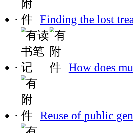
·
Finding the lost tr
·
How does mult
·
Reuse of public ge