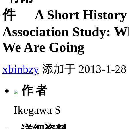
A Short Histor
Association Study: 
We Are Going
xbinbzy
添加于 2013-1-28 
作 者
Ikegawa S