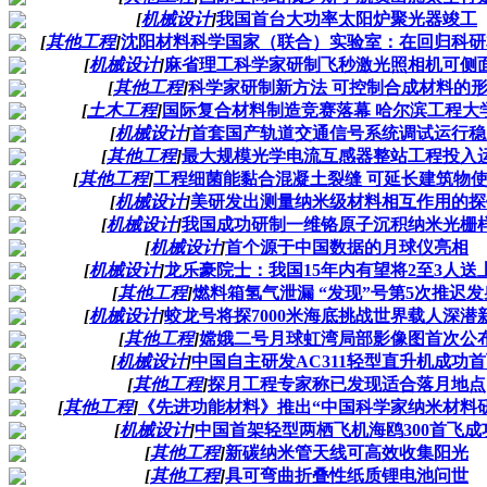
[
机械设计
]
我国首台大功率太阳炉聚光器竣工
[
其他工程
]
沈阳材料科学国家（联合）实验室：在回归科研
[
机械设计
]
麻省理工科学家研制飞秒激光照相机可侧
[
其他工程
]
科学家研制新方法 可控制合成材料的
[
土木工程
]
国际复合材料制造竞赛落幕 哈尔滨工程大
[
机械设计
]
首套国产轨道交通信号系统调试运行稳
[
其他工程
]
最大规模光学电流互感器整站工程投入
[
其他工程
]
工程细菌能黏合混凝土裂缝 可延长建筑物
[
机械设计
]
美研发出测量纳米级材料相互作用的探
[
机械设计
]
我国成功研制一维铬原子沉积纳米光栅
[
机械设计
]
首个源于中国数据的月球仪亮相
[
机械设计
]
龙乐豪院士：我国15年内有望将2至3人送
[
其他工程
]
燃料箱氢气泄漏 “发现”号第5次推迟发
[
机械设计
]
蛟龙号将探7000米海底挑战世界载人深潜
[
其他工程
]
嫦娥二号月球虹湾局部影像图首次公
[
机械设计
]
中国自主研发AC311轻型直升机成功
[
其他工程
]
探月工程专家称已发现适合落月地点
[
其他工程
]
《先进功能材料》推出“中国科学家纳米材料
[
机械设计
]
中国首架轻型两栖飞机海鸥300首飞成
[
其他工程
]
新碳纳米管天线可高效收集阳光
[
其他工程
]
具可弯曲折叠性纸质锂电池问世