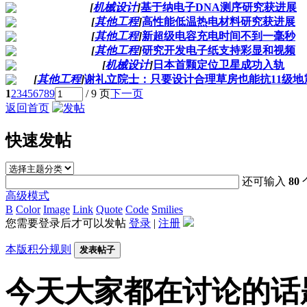
[
机械设计
]
基于纳电子DNA测序研究获进展
[
其他工程
]
高性能低温热电材料研究获进展
[
其他工程
]
新超级电容充电时间不到一毫秒
[
其他工程
]
研究开发电子纸支持彩显和视频
[
机械设计
]
日本首颗定位卫星成功入轨
[
其他工程
]
谢礼立院士：只要设计合理草房也能抗11级地
1
2
3
4
5
6
7
8
9
/ 9 页
下一页
返回首页
快速发帖
还可输入
80
高级模式
B
Color
Image
Link
Quote
Code
Smilies
您需要登录后才可以发帖
登录
|
注册
本版积分规则
发表帖子
今天大家都在讨论的话