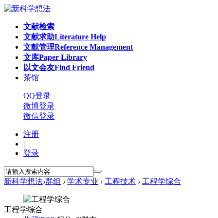
文献检索
文献求助
Literature Help
文献管理
Reference Management
文库
Paper Library
以文会友
Find Friend
茶馆
QQ登录
微博登录
微信登录
注册
|
登录
新科学想法
›
群组
›
学术专业
›
工程技术
›
工程学综合
工程学综合