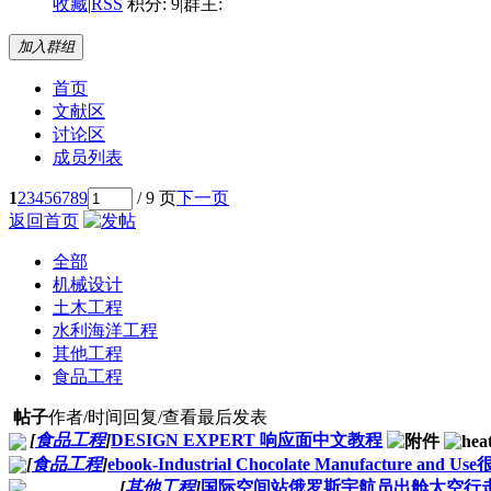
收藏
|
RSS
积分: 9
|
群主:
加入群组
首页
文献区
讨论区
成员列表
1
2
3
4
5
6
7
8
9
/ 9 页
下一页
返回首页
全部
机械设计
土木工程
水利海洋工程
其他工程
食品工程
帖子
作者/时间
回复/查看
最后发表
[
食品工程
]
DESIGN EXPERT 响应面中文教程
[
食品工程
]
ebook-Industrial Chocolate Manufacture and 
[
其他工程
]
国际空间站俄罗斯宇航员出舱太空行