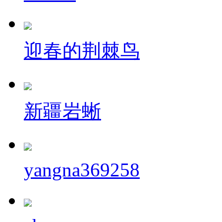
迎春的荆棘鸟
新疆岩蜥
yangna369258