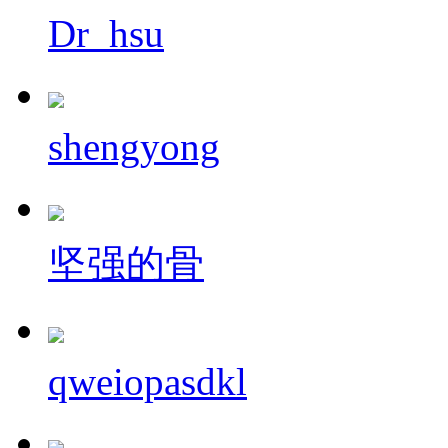
Dr_hsu
shengyong
坚强的骨
qweiopasdkl