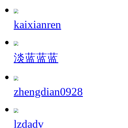
kaixianren
淡蓝蓝蓝
zhengdian0928
lzdadv