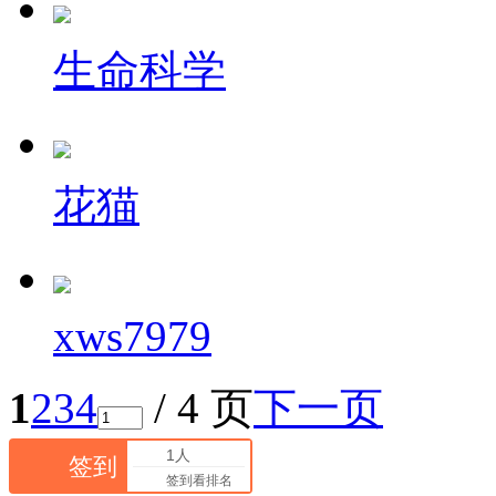
生命科学
花猫
xws7979
1
2
3
4
/ 4 页
下一页
1人
签到
签到看排名