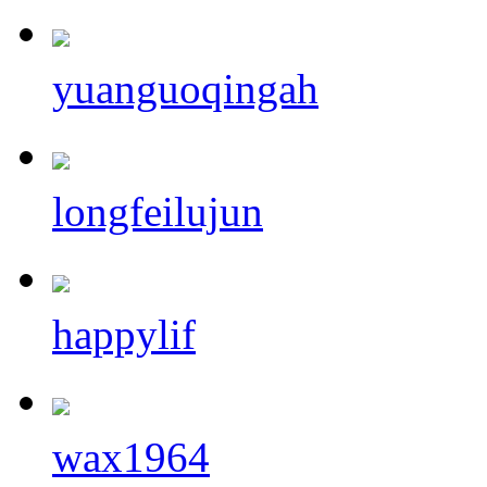
yuanguoqingah
longfeilujun
happylif
wax1964