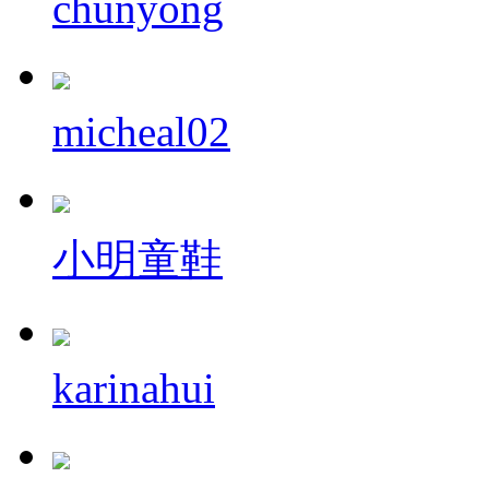
chunyong
micheal02
小明童鞋
karinahui