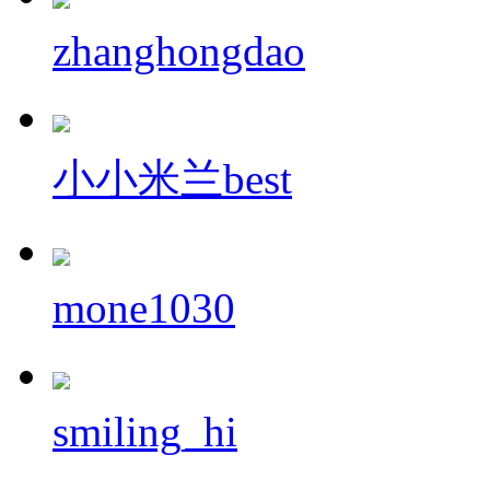
zhanghongdao
小小米兰best
mone1030
smiling_hi