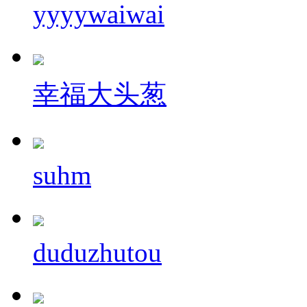
yyyywaiwai
幸福大头葱
suhm
duduzhutou