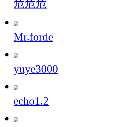
危危危
Mr.forde
yuye3000
echo1.2