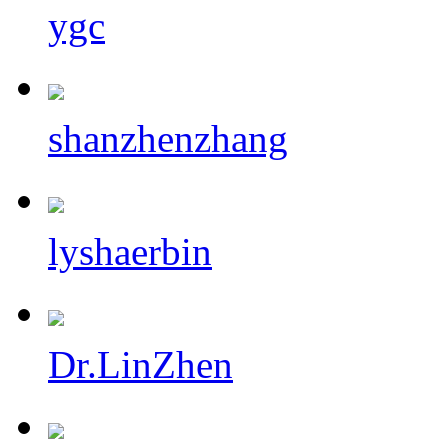
ygc
shanzhenzhang
lyshaerbin
Dr.LinZhen