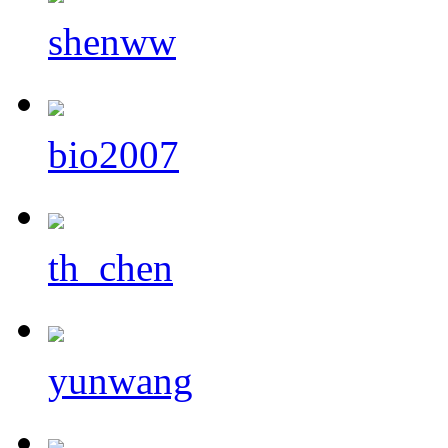
shenww
bio2007
th_chen
yunwang