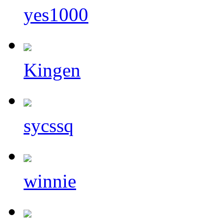
yes1000
Kingen
sycssq
winnie