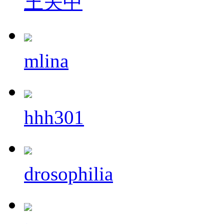
王关中
mlina
hhh301
drosophilia