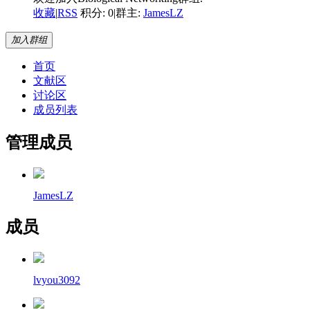
收藏
|
RSS
积分: 0
|
群主:
JamesLZ
加入群组
首页
文献区
讨论区
成员列表
管理成员
JamesLZ
成员
lvyou3092