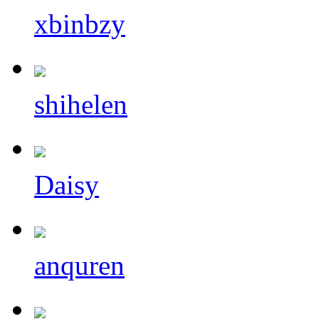
xbinbzy
shihelen
Daisy
anquren