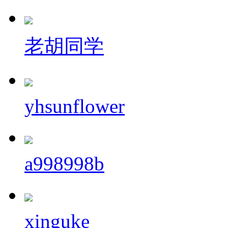
老胡同学
yhsunflower
a998998b
xinguke