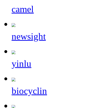
camel
newsight
yinlu
biocyclin