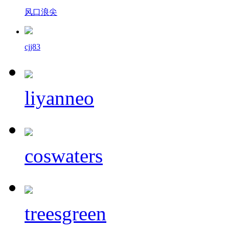
风口浪尖
cjj83
liyanneo
coswaters
treesgreen