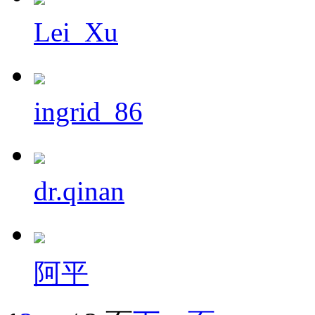
Lei_Xu
ingrid_86
dr.qinan
阿平