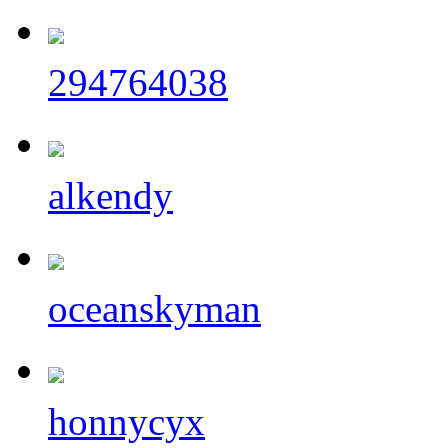
294764038
alkendy
oceanskyman
honnycyx