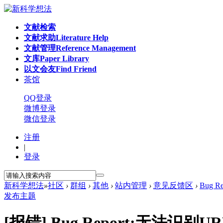
文献检索
文献求助
Literature Help
文献管理
Reference Management
文库
Paper Library
以文会友
Find Friend
茶馆
QQ登录
微博登录
微信登录
注册
|
登录
新科学想法
»
社区
›
群组
›
其他
›
站内管理
›
意见反馈区
›
Bug 
发布主题
[报错]
Bug Report:无法识别U