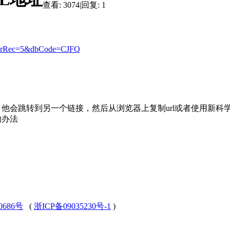
查看:
3074
|
回复:
1
0&CurRec=5&dbCode=CJFQ
，他会跳转到另一个链接，然后从浏览器上复制url或者使用新科
的办法
0686号
(
浙ICP备09035230号-1
)