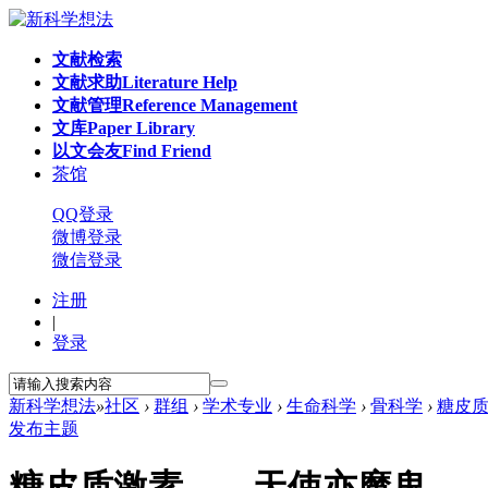
文献检索
文献求助
Literature Help
文献管理
Reference Management
文库
Paper Library
以文会友
Find Friend
茶馆
QQ登录
微博登录
微信登录
注册
|
登录
新科学想法
»
社区
›
群组
›
学术专业
›
生命科学
›
骨科学
›
糖皮
发布主题
糖皮质激素——天使亦魔鬼