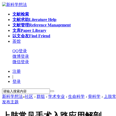
文献检索
文献求助
Literature Help
文献管理
Reference Management
文库
Paper Library
以文会友
Find Friend
茶馆
QQ登录
微博登录
微信登录
注册
|
登录
新科学想法
»
社区
›
群组
›
学术专业
›
生命科学
›
骨科学
›
上肢
发布主题
上肢常见手术入路应用解剖