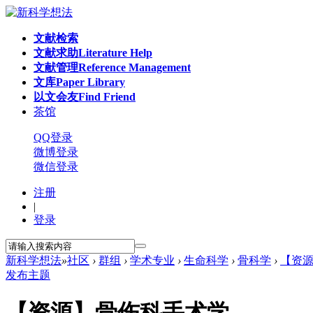
文献检索
文献求助
Literature Help
文献管理
Reference Management
文库
Paper Library
以文会友
Find Friend
茶馆
QQ登录
微博登录
微信登录
注册
|
登录
新科学想法
»
社区
›
群组
›
学术专业
›
生命科学
›
骨科学
›
【资
发布主题
【资源】骨伤科手术学