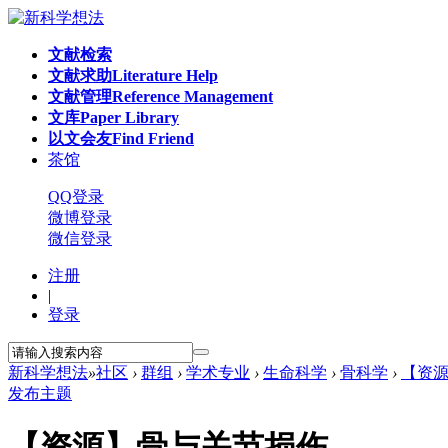
文献检索
文献求助
Literature Help
文献管理
Reference Management
文库
Paper Library
以文会友
Find Friend
茶馆
QQ登录
微博登录
微信登录
注册
|
登录
新科学想法
»
社区
›
群组
›
学术专业
›
生命科学
›
骨科学
›
【资
发布主题
【资源】骨与关节损伤