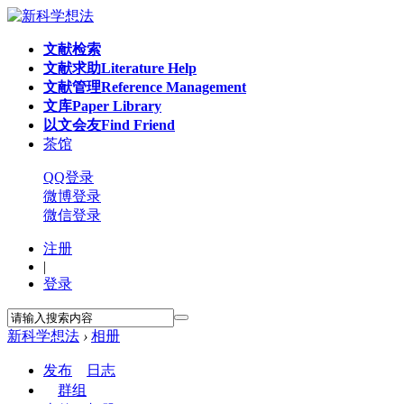
文献检索
文献求助
Literature Help
文献管理
Reference Management
文库
Paper Library
以文会友
Find Friend
茶馆
QQ登录
微博登录
微信登录
注册
|
登录
新科学想法
›
相册
发布
日志
群组