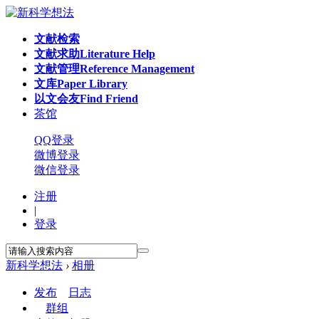
文献检索
文献求助
Literature Help
文献管理
Reference Management
文库
Paper Library
以文会友
Find Friend
茶馆
QQ登录
微博登录
微信登录
注册
|
登录
新科学想法
›
相册
发布
日志
群组