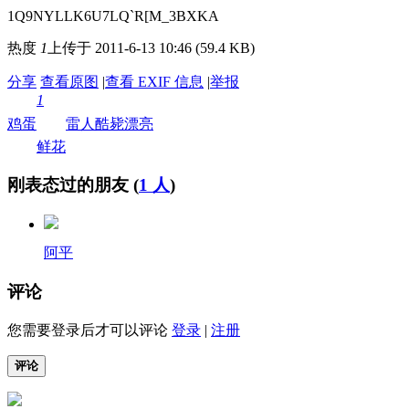
1Q9NYLLK6U7LQ`R[M_3BXKA
热度
1
上传于 2011-6-13 10:46 (59.4 KB)
分享
查看原图
|
查看 EXIF 信息
|
举报
1
鸡蛋
雷人
酷毙
漂亮
鲜花
刚表态过的朋友 (
1 人
)
阿平
评论
您需要登录后才可以评论
登录
|
注册
评论