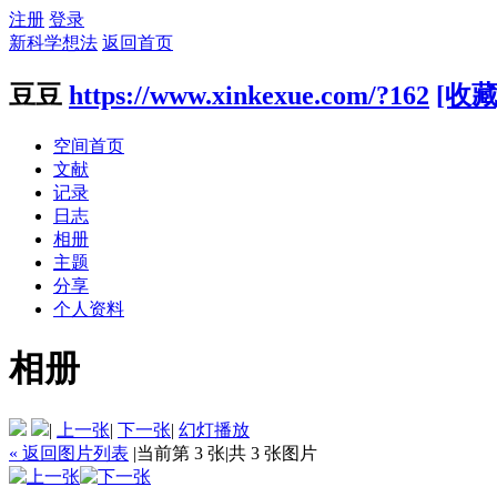
注册
登录
新科学想法
返回首页
豆豆
https://www.xinkexue.com/?162
[收藏
空间首页
文献
记录
日志
相册
主题
分享
个人资料
相册
|
上一张
|
下一张
|
幻灯播放
« 返回图片列表
|
当前第 3 张
|
共 3 张图片