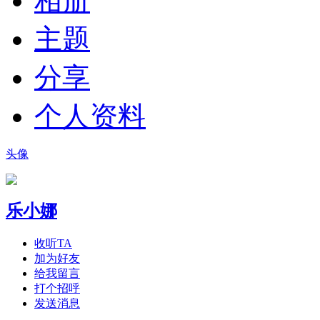
相册
主题
分享
个人资料
头像
乐小娜
收听TA
加为好友
给我留言
打个招呼
发送消息