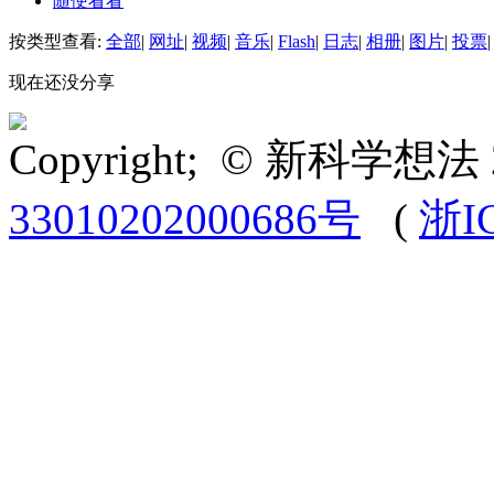
随便看看
按类型查看:
全部
|
网址
|
视频
|
音乐
|
Flash
|
日志
|
相册
|
图片
|
投票
|
现在还没分享
Copyright; © 新科学想法 
33010202000686号
(
浙I