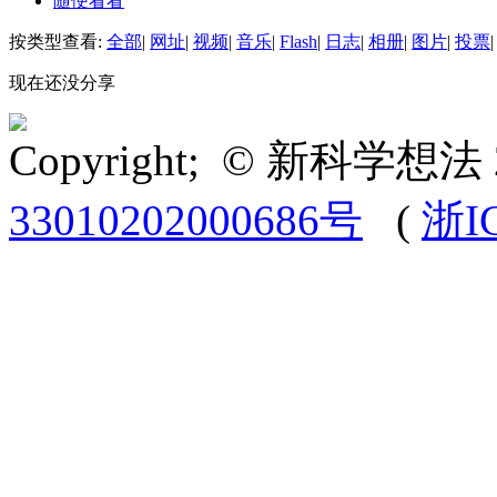
随便看看
按类型查看:
全部
|
网址
|
视频
|
音乐
|
Flash
|
日志
|
相册
|
图片
|
投票
|
现在还没分享
Copyright; © 新科学想法 
33010202000686号
(
浙I