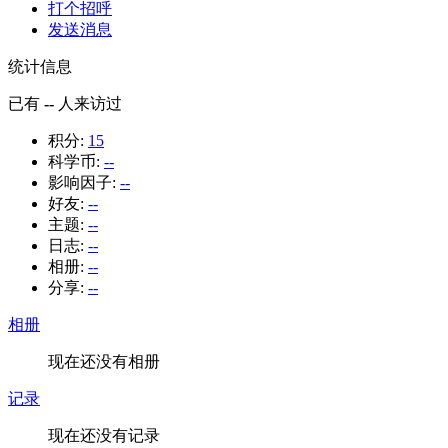
打个招呼
发送消息
统计信息
已有
--
人来访过
积分:
15
科学币:
--
影响因子:
--
好友:
--
主题:
--
日志:
--
相册:
--
分享:
--
相册
现在还没有相册
记录
现在还没有记录