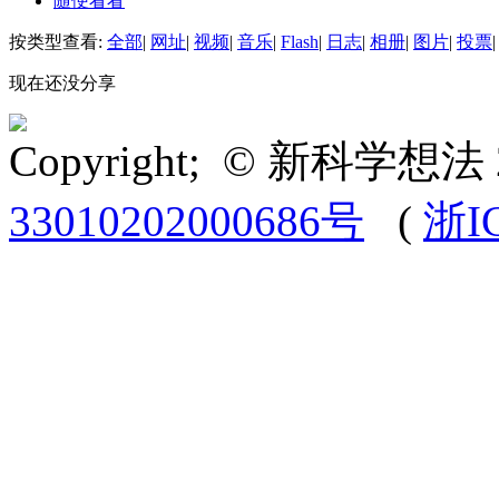
随便看看
按类型查看:
全部
|
网址
|
视频
|
音乐
|
Flash
|
日志
|
相册
|
图片
|
投票
|
现在还没分享
Copyright; © 新科学想法 
33010202000686号
(
浙I