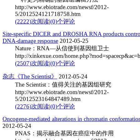
http://www.ebiotrade.com/newsf/2012-
5/2012524121718758.htm
(2222)次阅读
|
(0)个评论
Site-specific DICER and DROSHA RNA products contro
DNA-damage response
2012-05-25
Nature：RNA—从信使到基因组卫士
http://xinkexue.com/home.php?mod=spacecp&ac=
(2507)次阅读
|
(0)个评论
杂志《The Scientist》
2012-05-24
The Scientist：值得关注的基因组研究
http://www.ebiotrade.com/newsf/2012-
5/2012523164847489.htm
(2276)次阅读
|
(0)个评论
Oncogene-mediated alterations in chromatin conformatio
2012-05-24
PNAS：揭示融合基因在癌症中的作用