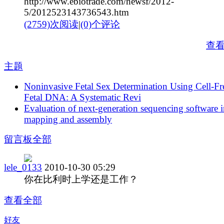
http://www.ebiotrade.com/newsf/2012-
5/2012523143736543.htm
(2759)次阅读
|
(0)个评论
查
主题
Noninvasive Fetal Sex Determination Using Cell-Fr
Fetal DNA: A Systematic Revi
Evaluation of next-generation sequencing software 
mapping and assembly
留言板
全部
lele_0133
2010-10-30 05:29
你在比利时上学还是工作？
查看全部
好友