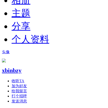
相册
主题
分享
个人资料
头像
xbinbzy
收听TA
加为好友
给我留言
打个招呼
发送消息