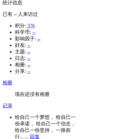
统计信息
已有
--
人来访过
积分:
376
科学币:
--
影响因子:
--
好友:
--
主题:
--
日志:
--
相册:
--
分享:
--
相册
现在还没有相册
记录
给自己一个梦想， 给自己一
份承诺， 给自己一个信念，
给自己一份坚持， 一路前
行... ...
回复