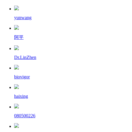
yunwang
阿平
Dr.LinZhen
biovigor
haixing
080500226