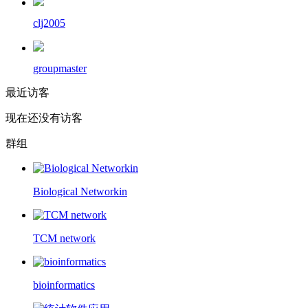
clj2005
groupmaster
最近访客
现在还没有访客
群组
Biological Networkin
TCM network
bioinformatics