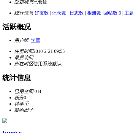
邮箱状态
已验证
统计信息
好友数
|
记录数
|
日志数
|
相册数
|
回帖数 0
|
主
活跃概况
用户组
学童
注册时间
2010-2-21 09:55
最后访问
所在时区
使用系统默认
统计信息
已用空间
0 B
积分
0
科学币
影响因子
tangsr