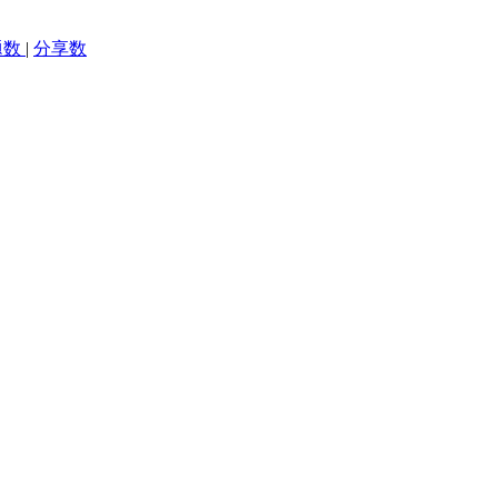
题数
|
分享数