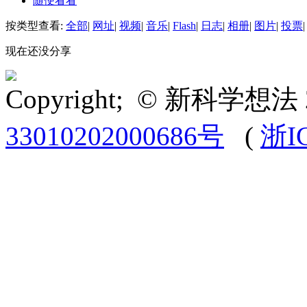
随便看看
按类型查看:
全部
|
网址
|
视频
|
音乐
|
Flash
|
日志
|
相册
|
图片
|
投票
|
现在还没分享
Copyright; © 新科学想法 
33010202000686号
(
浙I