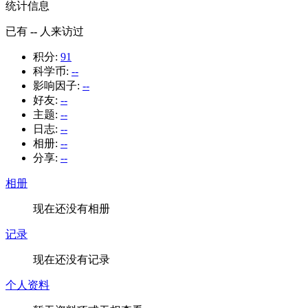
统计信息
已有
--
人来访过
积分:
91
科学币:
--
影响因子:
--
好友:
--
主题:
--
日志:
--
相册:
--
分享:
--
相册
现在还没有相册
记录
现在还没有记录
个人资料