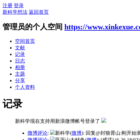
注册
登录
新科学想法
返回首页
管理员的个人空间
https://www.xinkexue.
空间首页
文献
记录
日志
相册
主题
分享
个人资料
记录
新科学现在支持用新浪微博帐号登录了
微博评论
:
新科学(
微博
): 回复@封狼胥山:刚
微博评论
:
亚历山大鱿鱼(
微博
): [威武]
(6-26 18:02)