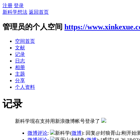
注册
登录
新科学想法
返回首页
管理员的个人空间
https://www.xinkexue.
空间首页
文献
记录
日志
相册
主题
分享
个人资料
记录
新科学现在支持用新浪微博帐号登录了
微博评论
:
新科学(
微博
): 回复@封狼胥山:刚
微博评论
:
亚历山大鱿鱼(
微博
): [威武]
(6-26 18:02)