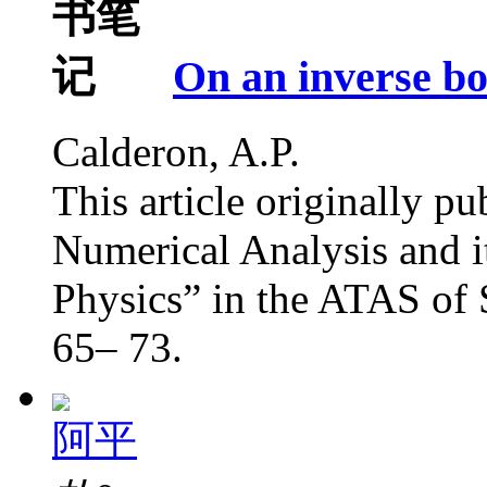
On an inverse b
Calderon, A.P.
This article originally p
Numerical Analysis and i
Physics” in the ATAS of 
65– 73.
阿平