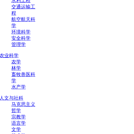
水利工程
交通运输工
程
航空航天科
学
环境科学
安全科学
管理学
农业科学
农学
林学
畜牧兽医科
学
水产学
人文与社科
马克思主义
哲学
宗教学
语言学
文学