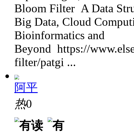
Bloom Filter A Data Str
Big Data, Cloud Computin
Bioinformatics and
Beyond https://www.els
filter/patgi ...
阿平
热
0