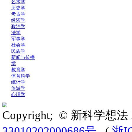
艺术学
历史学
考古学
经济学
政治学
法学
军事学
社会学
民族学
新闻与传播
学
教育学
体育科学
统计学
旅游学
心理学
Copyright; © 新科学想法 
33010202000686号
(
浙I