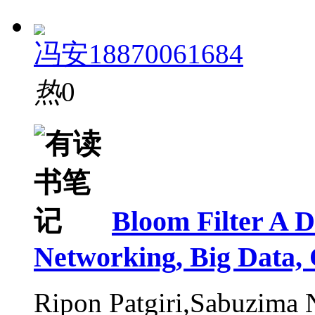
冯安18870061684
热
0
Bloom Filter A 
Networking, Big Data, 
Ripon Patgiri,Sabuzima 