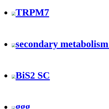
TRPM7
secondary metabolism i
BiS2 SC
ggg