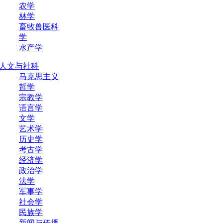
农学
林学
畜牧兽医科
学
水产学
人文与社科
马克思主义
哲学
宗教学
语言学
文学
艺术学
历史学
考古学
经济学
政治学
法学
军事学
社会学
民族学
新闻与传播