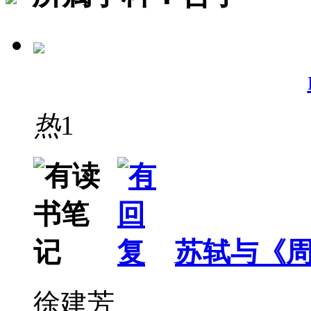
热
1
苏轼与《
徐建芳