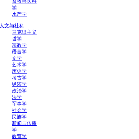
畜牧兽医科
学
水产学
人文与社科
马克思主义
哲学
宗教学
语言学
文学
艺术学
历史学
考古学
经济学
政治学
法学
军事学
社会学
民族学
新闻与传播
学
教育学