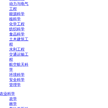
动力与电气
工程
能源科学
核科学
化学工程
纺织科学
食品科学
土木建筑工
程
水利工程
交通运输工
程
航空航天科
学
环境科学
安全科学
管理学
农业科学
农学
林学