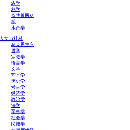
农学
林学
畜牧兽医科
学
水产学
人文与社科
马克思主义
哲学
宗教学
语言学
文学
艺术学
历史学
考古学
经济学
政治学
法学
军事学
社会学
民族学
新闻与传播