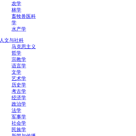
农学
林学
畜牧兽医科
学
水产学
人文与社科
马克思主义
哲学
宗教学
语言学
文学
艺术学
历史学
考古学
经济学
政治学
法学
军事学
社会学
民族学
新闻与传播