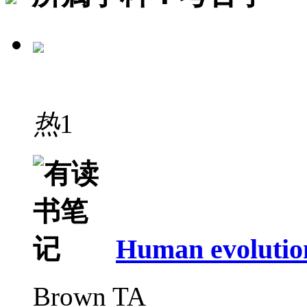
热
1
Human evolution
Brown TA