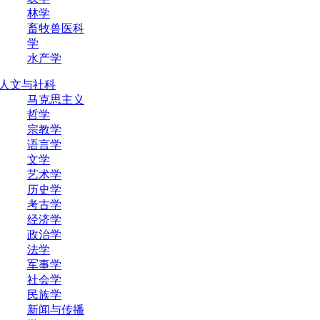
林学
畜牧兽医科
学
水产学
人文与社科
马克思主义
哲学
宗教学
语言学
文学
艺术学
历史学
考古学
经济学
政治学
法学
军事学
社会学
民族学
新闻与传播