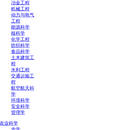
冶金工程
机械工程
动力与电气
工程
能源科学
核科学
化学工程
纺织科学
食品科学
土木建筑工
程
水利工程
交通运输工
程
航空航天科
学
环境科学
安全科学
管理学
农业科学
农学