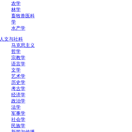
农学
林学
畜牧兽医科
学
水产学
人文与社科
马克思主义
哲学
宗教学
语言学
文学
艺术学
历史学
考古学
经济学
政治学
法学
军事学
社会学
民族学
新闻与传播