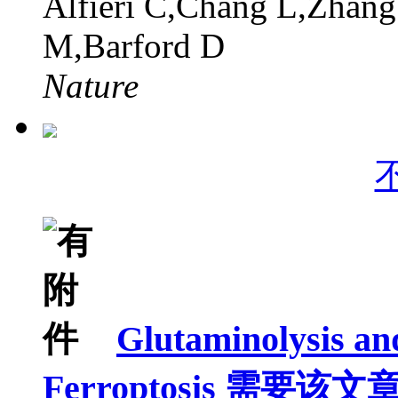
Alfieri C,Chang L,Zhang
M,Barford D
Nature
Glutaminolysis an
Ferroptosis 需要该