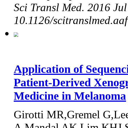
Sci Transl Med. 2016 Jul
10.1126/scitranslmed.aa
Application of Sequenci
Patient-Derived Xenogr
Medicine in Melanoma
Girotti MR,Gremel G,Lee
A,Mandal AK,Lim KHJ,S