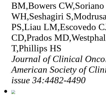
BM,Bowers CW,Soriano
WH,Seshagiri S,Modrusa
PS,Liau LM,Escovedo C
CD,Prados MD,Westphal
T,Phillips HS
Journal of Clinical Oncol
American Society of Cli
issue 34:4482-4490