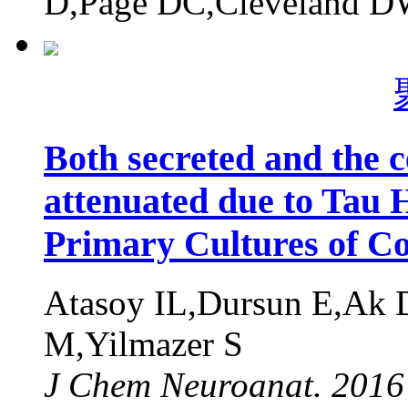
D,Page DC,Cleveland 
Both secreted and the c
attenuated due to Tau 
Primary Cultures of Co
Atasoy IL,Dursun E,Ak
M,Yilmazer S
J Chem Neuroanat. 2016 