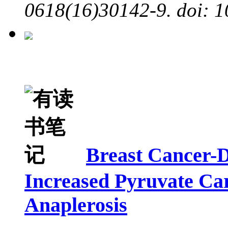
0618(16)30142-9. doi: 1
Breast Cancer-
Increased Pyruvate Ca
Anaplerosis