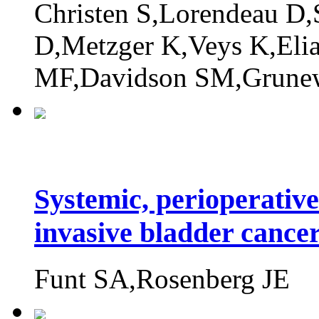
Christen S,Lorendeau D,
D,Metzger K,Veys K,Elia
MF,Davidson SM,Grunew
Systemic, perioperativ
invasive bladder cance
Funt SA,Rosenberg JE