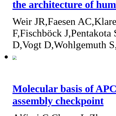
the architecture of hu
Weir JR,Faesen AC,Klare
F,Fischböck J,Pentakota 
D,Vogt D,Wohlgemuth S
Molecular basis of APC
assembly checkpoint