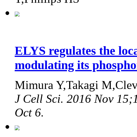
ELYS regulates the loc
modulating its phosphor
Mimura Y,Takagi M,Cle
J Cell Sci. 2016 Nov 15
Oct 6.