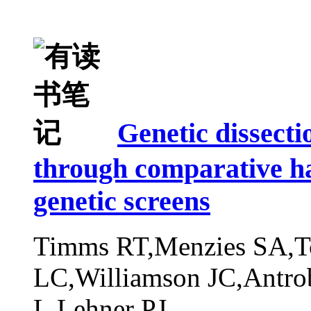
Genetic dissec
through comparative 
genetic screens
Timms RT,Menzies SA,Tc
LC,Williamson JC,Antro
L,Lehner PJ