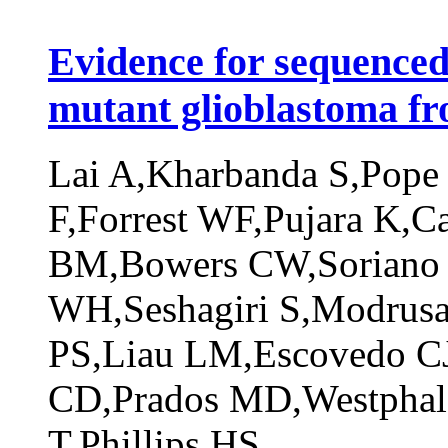
Evidence for sequenced
mutant glioblastoma from
Lai A,Kharbanda S,Pope
F,Forrest WF,Pujara K,Ca
BM,Bowers CW,Soriano
WH,Seshagiri S,Modrusa
PS,Liau LM,Escovedo C
CD,Prados MD,Westphal
T,Phillips HS