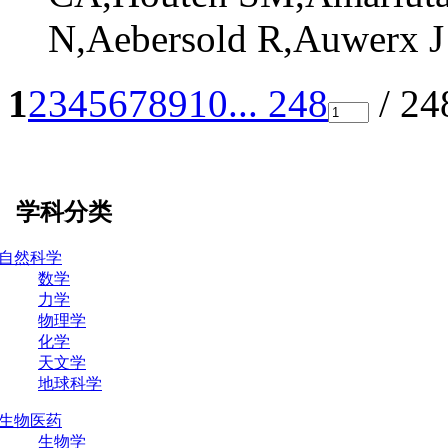
N,Aebersold R,Auwerx J
1
2
3
4
5
6
7
8
9
10
... 248
/ 2
学科分类
自然科学
数学
力学
物理学
化学
天文学
地球科学
生物医药
生物学