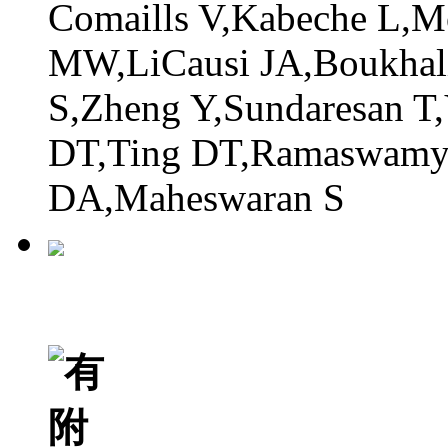
Comaills V,Kabeche L,M
MW,LiCausi JA,Boukhali
S,Zheng Y,Sundaresan T
DT,Ting DT,Ramaswamy 
DA,Maheswaran S