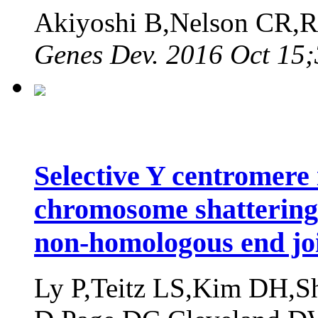
Akiyoshi B,Nelson CR,R
Genes Dev. 2016 Oct 15;
Selective Y centromere 
chromosome shattering 
non-homologous end jo
Ly P,Teitz LS,Kim DH,Sh