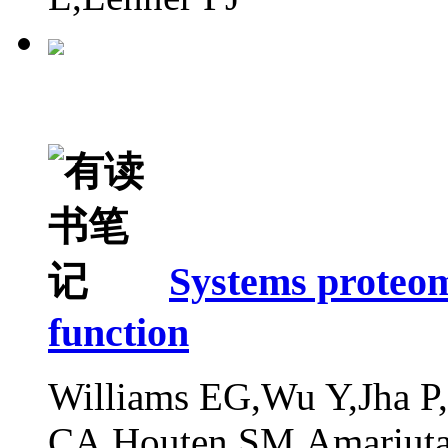
Systems proteom
function
Williams EG,Wu Y,Jha P
CA,Houten SM,Amariuta