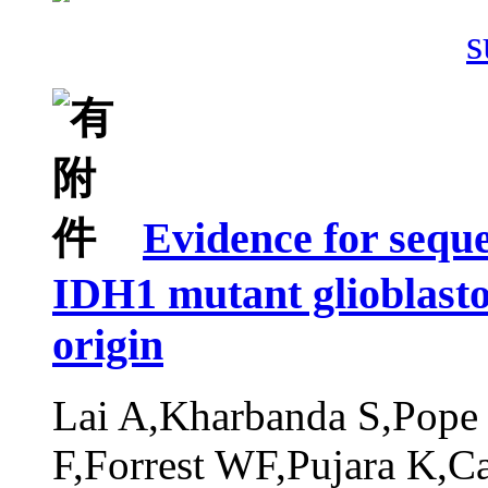
s
Evidence for seque
IDH1 mutant glioblastom
origin
Lai A,Kharbanda S,Pope
F,Forrest WF,Pujara K,Ca