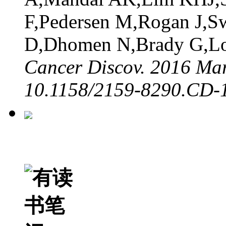
F,Pedersen M,Rogan J,S
D,Dhomen N,Brady G,Lor
Cancer Discov. 2016 Mar
10.1158/2159-8290.CD-1