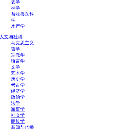
农学
林学
畜牧兽医科
学
水产学
人文与社科
马克思主义
哲学
宗教学
语言学
文学
艺术学
历史学
考古学
经济学
政治学
法学
军事学
社会学
民族学
新闻与传播