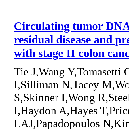
Circulating tumor DNA 
residual disease and pr
with stage II colon can
Tie J,Wang Y,Tomasetti 
I,Silliman N,Tacey M,W
S,Skinner I,Wong R,Stee
I,Haydon A,Hayes T,Pric
LAJ,Papadopoulos N,Kin