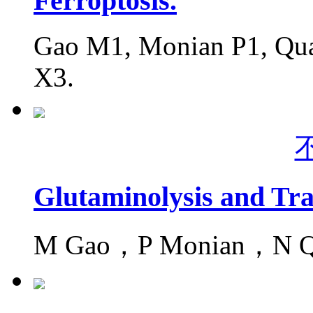
Ferroptosis.
Gao M1, Monian P1, Qua
X3.
Glutaminolysis and Tra
M Gao，P Monian，N Q