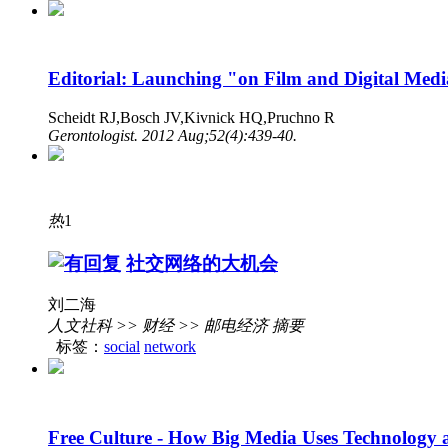
Editorial: Launching "on Film and Digital Med
Scheidt RJ,Bosch JV,Kivnick HQ,Pruchno R
Gerontologist. 2012 Aug;52(4):439-40.
热
1
社交网络的大机会
刘二海
人文社科 >> 财经 >> 邮电经济 摘要
标签：
social
network
Free Culture - How Big Media Uses Technology 