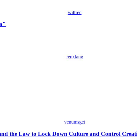
wilfred
ia"
renxiang
venumsget
and the Law to Lock Down Culture and Control Creati