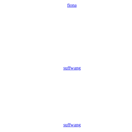
fiona
suffwang
suffwang