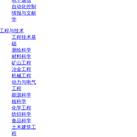
电子通信
自动化控制
情报与文献
学
工程与技术
工程技术基
础
测绘科学
材料科学
矿山工程
冶金工程
机械工程
动力与电气
工程
能源科学
核科学
化学工程
纺织科学
食品科学
土木建筑工
程