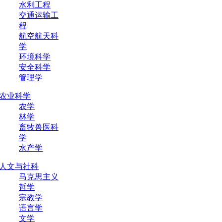
水利工程
交通运输工
程
航空航天科
学
环境科学
安全科学
管理学
农业科学
农学
林学
畜牧兽医科
学
水产学
人文与社科
马克思主义
哲学
宗教学
语言学
文学