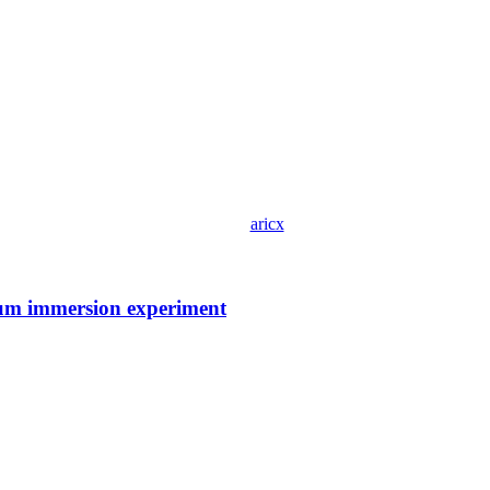
aricx
ium immersion experiment