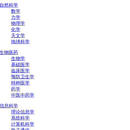
自然科学
数学
力学
物理学
化学
天文学
地球科学
生物医药
生物学
基础医学
临床医学
预防卫生学
特种医学
药学
中医中药学
信息科学
理论信息学
系统科学
计算机科学