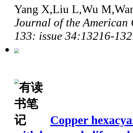
Yang X,Liu L,Wu M,Wa
Journal of the American
133: issue 34:13216-13
Copper hexacyan