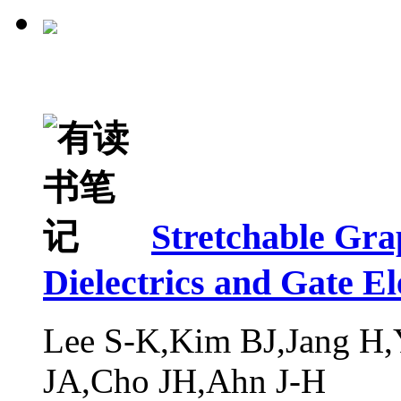
Stretchable Gra
Dielectrics and Gate El
Lee S-K,Kim BJ,Jang H
JA,Cho JH,Ahn J-H