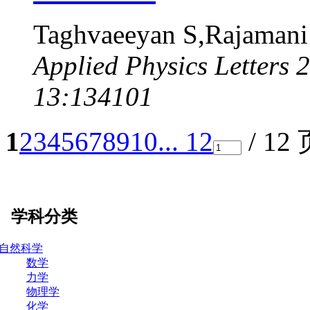
Taghvaeeyan S,Rajamani
Applied Physics Letters 
13:134101
1
2
3
4
5
6
7
8
9
10
... 12
/ 12
学科分类
自然科学
数学
力学
物理学
化学