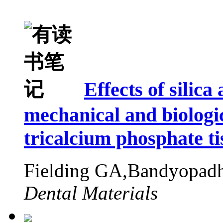
Effects of silic
mechanical and biologic
tricalcium phosphate ti
Fielding GA,Bandyopad
Dental Materials