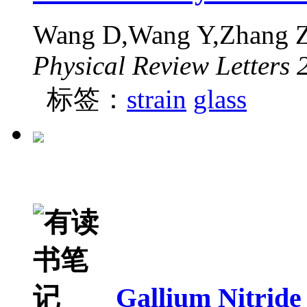
Wang D,Wang Y,Zhang 
Physical Review Letters 
标签：
strain
glass
Gallium Nitride 