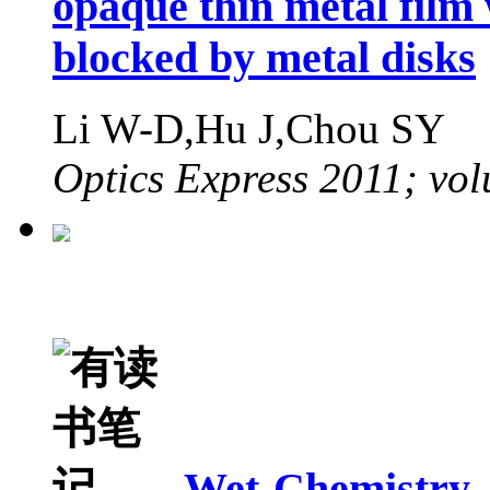
opaque thin metal film
blocked by metal disks
Li W-D,Hu J,Chou SY
Optics Express 2011; vo
Wet-Chemistry-