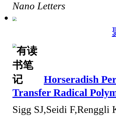
Nano Letters
Horseradish Per
Transfer Radical Polym
Sigg SJ,Seidi F,Renggli