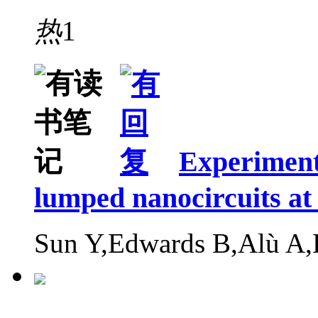
热
1
Experimenta
lumped nanocircuits at
Sun Y,Edwards B,Alù A,