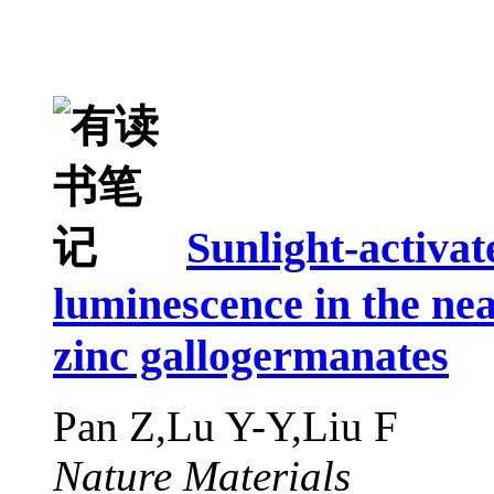
Sunlight-activat
luminescence in the ne
zinc gallogermanates
Pan Z,Lu Y-Y,Liu F
Nature Materials