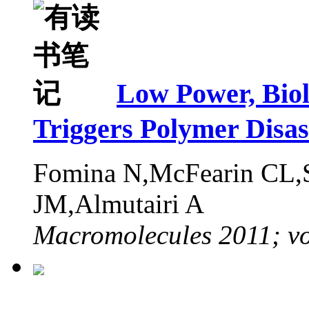
Low Power, Biol
Triggers Polymer Disa
Fomina N,McFearin CL,
JM,Almutairi A
Macromolecules 2011; vo