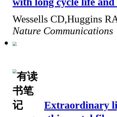
with long cycle life an
Wessells CD,Huggins R
Nature Communications
Extraordinary l