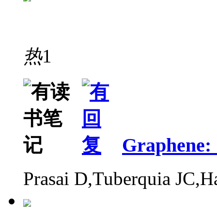
热
1
Graphene: 
Prasai D,Tuberquia JC,H