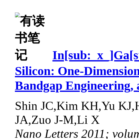
In[sub:_x_]Ga[
Silicon: One-Dimension
Bandgap Engineering, 
Shin JC,Kim KH,Yu KJ,
JA,Zuo J-M,Li X
Nano Letters 2011; volu