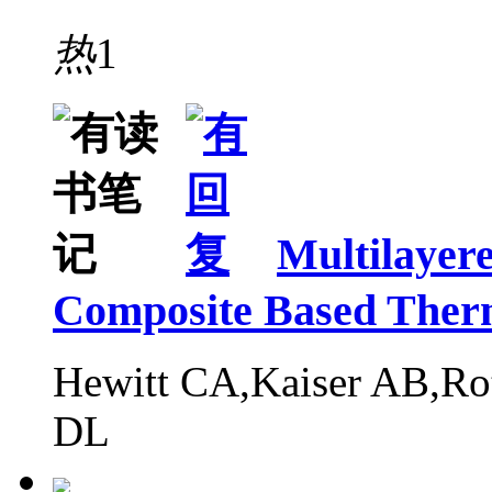
热
1
Multilayer
Composite Based Therm
Hewitt CA,Kaiser AB,Ro
DL