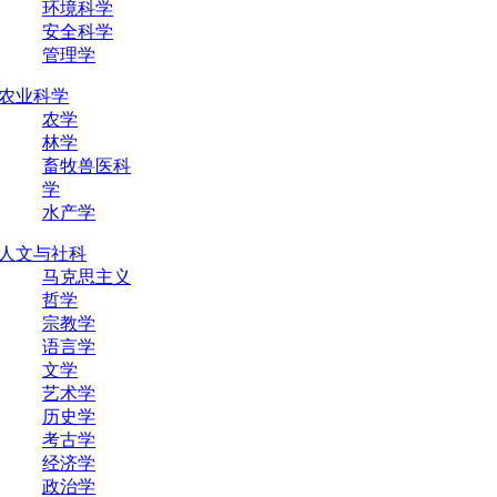
环境科学
安全科学
管理学
农业科学
农学
林学
畜牧兽医科
学
水产学
人文与社科
马克思主义
哲学
宗教学
语言学
文学
艺术学
历史学
考古学
经济学
政治学