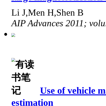
Li J,Men H,Shen B
AIP Advances 2011; volu
Use of vehicle m
estimation