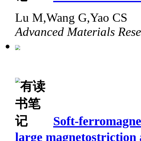
Lu M,Wang G,Yao CS
Advanced Materials Res
Soft-ferromagnet
large magnetostriction 