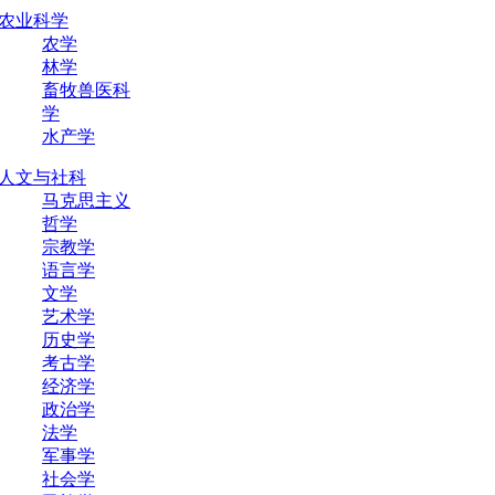
农业科学
农学
林学
畜牧兽医科
学
水产学
人文与社科
马克思主义
哲学
宗教学
语言学
文学
艺术学
历史学
考古学
经济学
政治学
法学
军事学
社会学