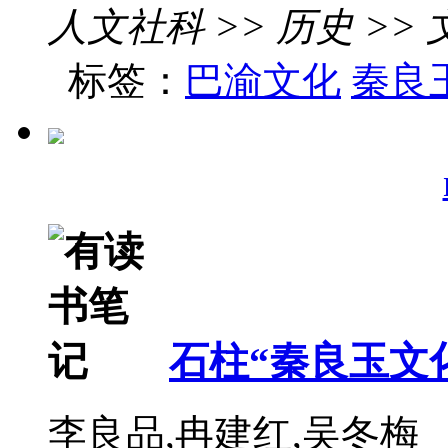
人文社科 >> 历史 >>
标签：
巴渝文化
秦良
石柱“秦良玉文
李良品,冉建红,吴冬梅