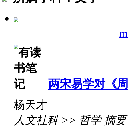
mi
两宋易学对《
杨天才
人文社科 >> 哲学 摘要