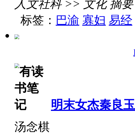
人文社科 >> 文化 摘要
标签：
巴渝
寡妇
易经
明末女杰秦良
汤念棋