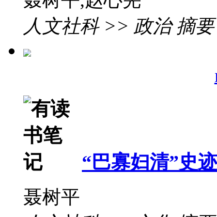
人文社科 >> 政治 摘要
“巴寡妇清”史
聂树平