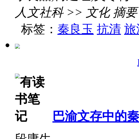
人文社科 >> 文化 摘要
标签：
秦良玉
抗清
旅
巴渝文存中的
段庸生