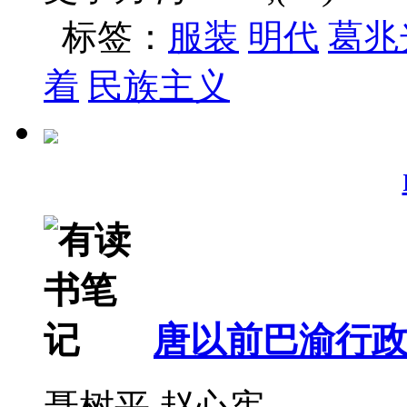
标签：
服装
明代
葛兆
着
民族主义
唐以前巴渝行
聂树平,赵心宪