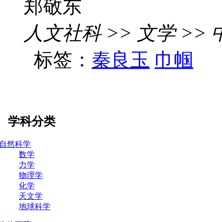
郑敬东
人文社科 >> 文学 >>
标签：
秦良玉
巾帼
学科分类
自然科学
数学
力学
物理学
化学
天文学
地球科学