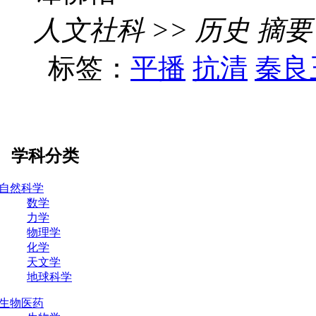
人文社科 >> 历史 摘要
标签：
平播
抗清
秦良
学科分类
自然科学
数学
力学
物理学
化学
天文学
地球科学
生物医药