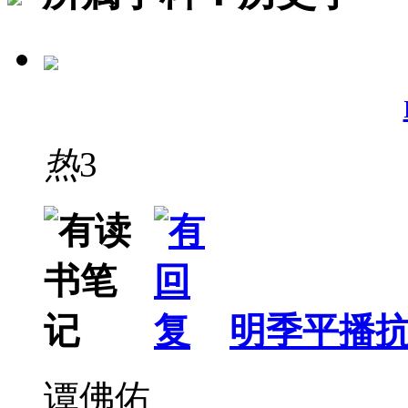
热
3
明季平播
谭佛佑