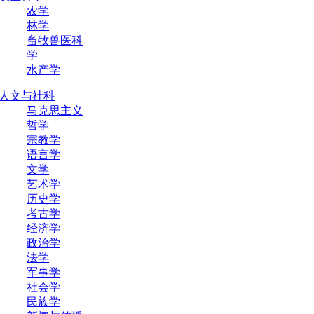
农学
林学
畜牧兽医科
学
水产学
人文与社科
马克思主义
哲学
宗教学
语言学
文学
艺术学
历史学
考古学
经济学
政治学
法学
军事学
社会学
民族学