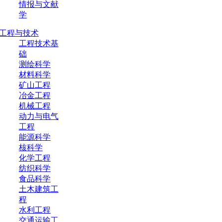
情报与文献
学
工程与技术
工程技术基
础
测绘科学
材料科学
矿山工程
冶金工程
机械工程
动力与电气
工程
能源科学
核科学
化学工程
纺织科学
食品科学
土木建筑工
程
水利工程
交通运输工