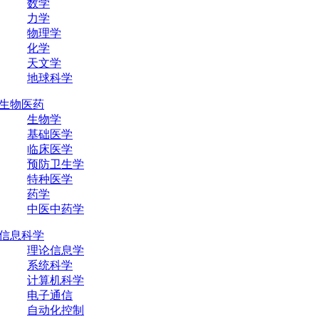
数学
力学
物理学
化学
天文学
地球科学
生物医药
生物学
基础医学
临床医学
预防卫生学
特种医学
药学
中医中药学
信息科学
理论信息学
系统科学
计算机科学
电子通信
自动化控制