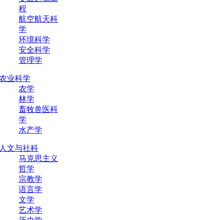
程
航空航天科
学
环境科学
安全科学
管理学
农业科学
农学
林学
畜牧兽医科
学
水产学
人文与社科
马克思主义
哲学
宗教学
语言学
文学
艺术学