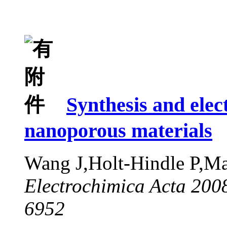
Synthesis and elec
nanoporous materials
Wang J,Holt-Hindle P,
Electrochimica Acta 200
6952