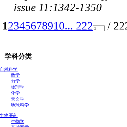
issue 11:1342-1350
1
2
3
4
5
6
7
8
9
10
... 222
/ 2
学科分类
自然科学
数学
力学
物理学
化学
天文学
地球科学
生物医药
生物学