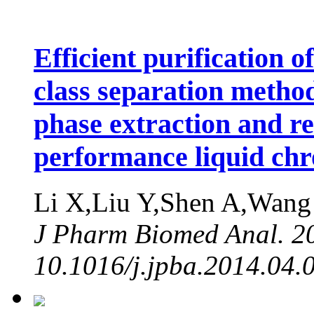
Efficient purification o
class separation method
phase extraction and r
performance liquid ch
Li X,Liu Y,Shen A,Wang
J Pharm Biomed Anal. 20
10.1016/j.jpba.2014.04.