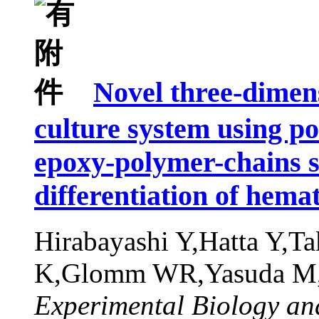
Novel three-dimen
culture system using po
epoxy-polymer-chains s
differentiation of hemat
Hirabayashi Y,Hatta Y,Ta
K,Glomm WR,Yasuda M,
Experimental Biology an