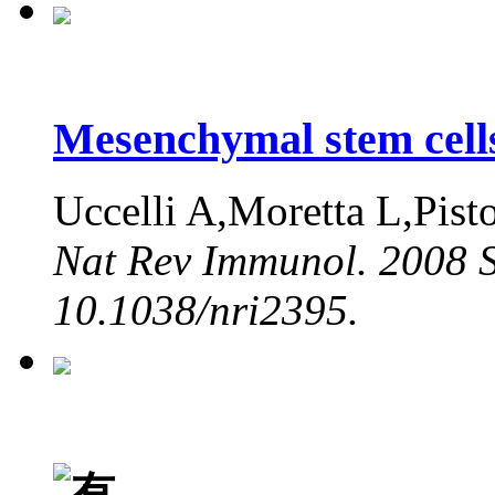
Mesenchymal stem cells
Uccelli A,Moretta L,Pist
Nat Rev Immunol. 2008 S
10.1038/nri2395.