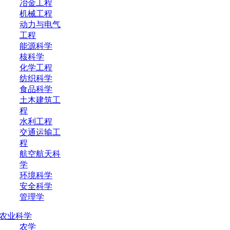
冶金工程
机械工程
动力与电气
工程
能源科学
核科学
化学工程
纺织科学
食品科学
土木建筑工
程
水利工程
交通运输工
程
航空航天科
学
环境科学
安全科学
管理学
农业科学
农学