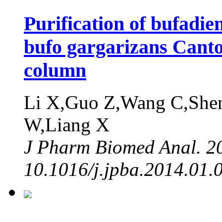
Purification of bufadie
bufo gargarizans Canto
column
Li X,Guo Z,Wang C,She
W,Liang X
J Pharm Biomed Anal. 20
10.1016/j.jpba.2014.01.