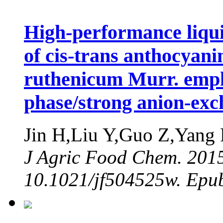
High-performance liqu
of cis-trans anthocyan
ruthenicum Murr. empl
phase/strong anion-exc
Jin H,Liu Y,Guo Z,Yang
J Agric Food Chem. 2015
10.1021/jf504525w. Epub