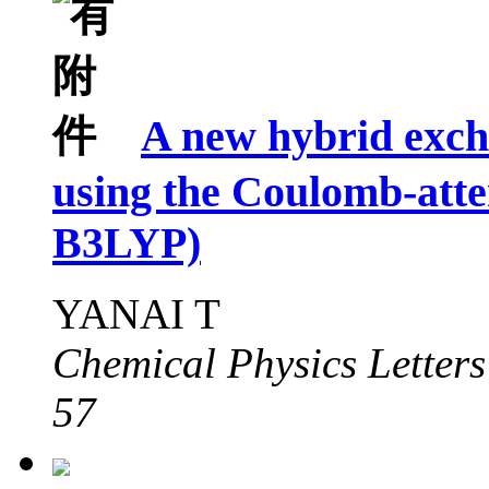
A new hybrid exch
using the Coulomb-att
B3LYP)
YANAI T
Chemical Physics Letters
57