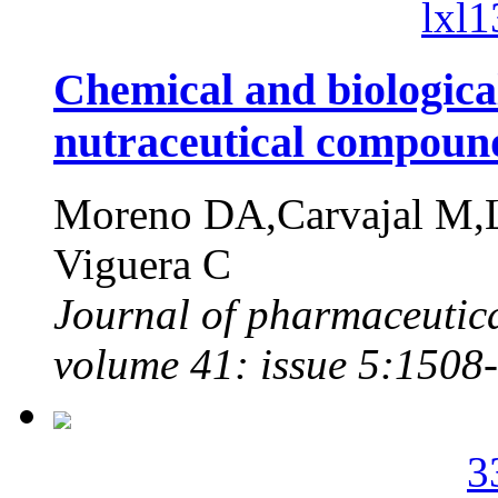
lxl
Chemical and biological
nutraceutical compound
Moreno DA,Carvajal M,L
Viguera C
Journal of pharmaceutic
volume 41: issue 5:1508
3