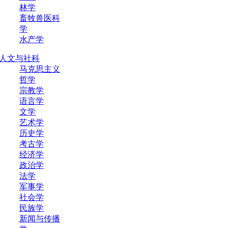
林学
畜牧兽医科
学
水产学
人文与社科
马克思主义
哲学
宗教学
语言学
文学
艺术学
历史学
考古学
经济学
政治学
法学
军事学
社会学
民族学
新闻与传播