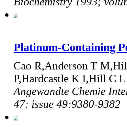
Biochemistry 1993; volu
Platinum-Containing P
Cao R,Anderson T M,Hil
P,Hardcastle K I,Hill C L
Angewandte Chemie Inter
47: issue 49:9380-9382