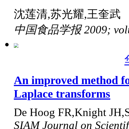
沈莲清,苏光耀,王奎武
中国食品学报 2009; volume
An improved method for
Laplace transforms
De Hoog FR,Knight JH,
SIAM Journal on Scientif