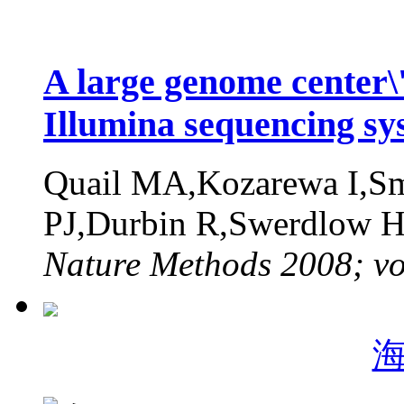
A large genome center\
Illumina sequencing sy
Quail MA,Kozarewa I,Smi
PJ,Durbin R,Swerdlow H
Nature Methods 2008; vo