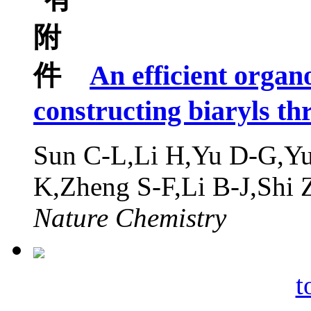
An efficient organ
constructing biaryls t
Sun C-L,Li H,Yu D-G,Y
K,Zheng S-F,Li B-J,Shi 
Nature Chemistry
t