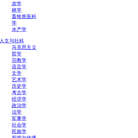
农学
林学
畜牧兽医科
学
水产学
人文与社科
马克思主义
哲学
宗教学
语言学
文学
艺术学
历史学
考古学
经济学
政治学
法学
军事学
社会学
民族学
新闻与传播