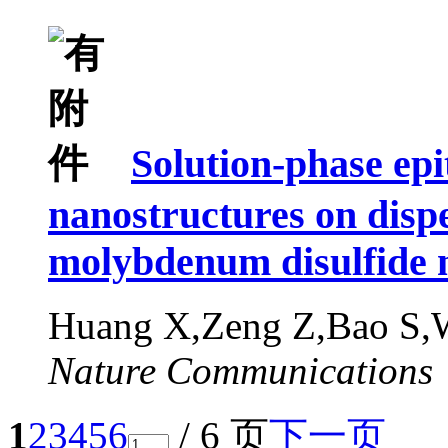
Solution-phase epi
nanostructures on dispe
molybdenum disulfide 
Huang X,Zeng Z,Bao S,
Nature Communications
1
2
3
4
5
6
/ 6 页
下一页