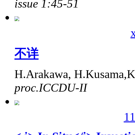
issue 1:45-51
不详
H.Arakawa, H.Kusama,K
proc.ICCDU-II
1