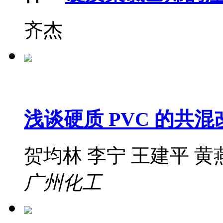
齐杰
浅谈硬质 PVC 的共
贺均林 李宁 王建平 黄
广州化工