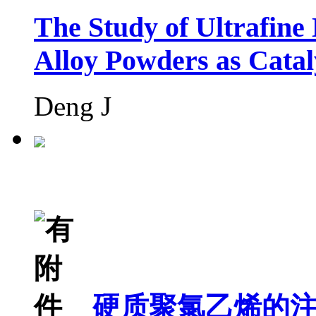
The Study of Ultrafin
Alloy Powders as Catal
Deng J
硬质聚氯乙烯的