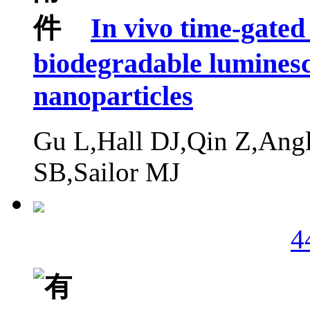
In vivo time-gated
biodegradable luminesc
nanoparticles
Gu L,Hall DJ,Qin Z,Ang
SB,Sailor MJ
4