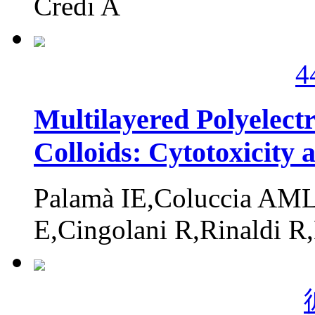
Credi A
4
Multilayered Polyelect
Colloids: Cytotoxicity
Palamà IE,Coluccia AML
E,Cingolani R,Rinaldi R,