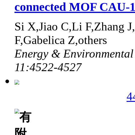
connected MOF CAU-
Si X,Jiao C,Li F,Zhang 
F,Gabelica Z,others
Energy & Environmental 
11:4522-4527
4