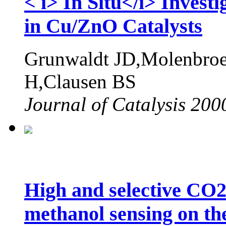
< i> In Situ</i> Invest
in Cu/ZnO Catalysts
Grunwaldt JD,Molenbro
H,Clausen BS
Journal of Catalysis 200
High and selective CO2
methanol sensing on th