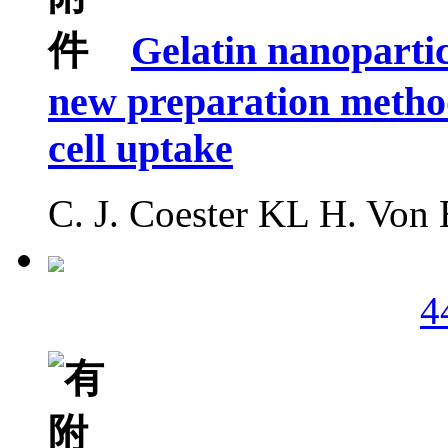
Gelatin nanopartic
new preparation method
cell uptake
C. J. Coester KL H. Von 
4