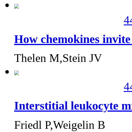
4
How chemokines invite 
Thelen M,Stein JV
4
Interstitial leukocyte
Friedl P,Weigelin B