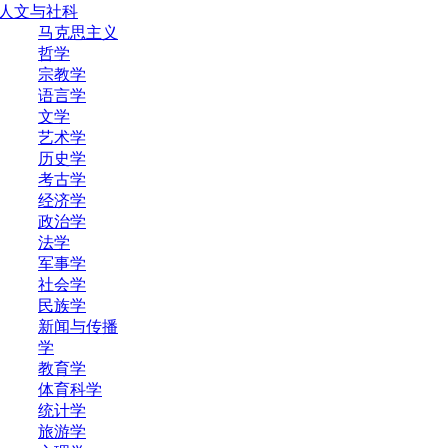
人文与社科
马克思主义
哲学
宗教学
语言学
文学
艺术学
历史学
考古学
经济学
政治学
法学
军事学
社会学
民族学
新闻与传播
学
教育学
体育科学
统计学
旅游学