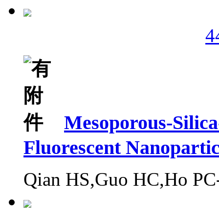
4
Mesoporous-Silic
Fluorescent Nanoparti
Qian HS,Guo HC,Ho PC