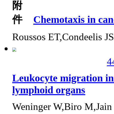
Chemotaxis in can
Roussos ET,Condeelis JS
4
Leukocyte migration in t
lymphoid organs
Weninger W,Biro M,Jain