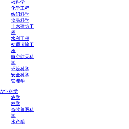
核科学
化学工程
纺织科学
食品科学
土木建筑工
程
水利工程
交通运输工
程
航空航天科
学
环境科学
安全科学
管理学
农业科学
农学
林学
畜牧兽医科
学
水产学