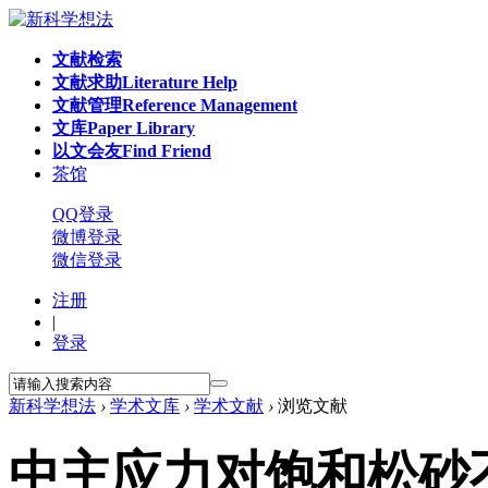
文献检索
文献求助
Literature Help
文献管理
Reference Management
文库
Paper Library
以文会友
Find Friend
茶馆
QQ登录
微博登录
微信登录
注册
|
登录
新科学想法
›
学术文库
›
学术文献
›
浏览文献
中主应力对饱和松砂