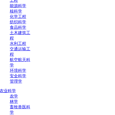
工程
能源科学
核科学
化学工程
纺织科学
食品科学
土木建筑工
程
水利工程
交通运输工
程
航空航天科
学
环境科学
安全科学
管理学
农业科学
农学
林学
畜牧兽医科
学