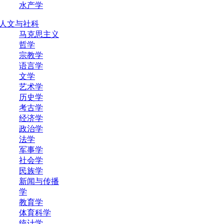
水产学
人文与社科
马克思主义
哲学
宗教学
语言学
文学
艺术学
历史学
考古学
经济学
政治学
法学
军事学
社会学
民族学
新闻与传播
学
教育学
体育科学
统计学