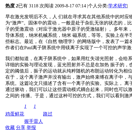
热度
2
已有 3118 次阅读
2009-8-17 07:14
|
个人分类:
学术研究
|
早在激光发明后不久，人 们就在寻求其在其他系统中的对应
为“激声”。固体中的震动，一般是处于杂乱无张的状态的，
子的受激震动（对应于激光器中原子的受激辐射）。多年来
导体系统，纳米机械系统，纳米 磁系统，等等。实验上在半
些标志。最近，在《自然 物理学》的网络版中，发表了一篇
作者们在Paul离子阱系统中用镁离子实现了一个可控的声学
我们都知道，在离子阱系统中，如果用红失谐光照射，会给
详细的实验与理论发现，蓝光照射并不总是在加热 振子的，
定的阈值后，振子的运动就从纯粹随机的布朗运动转化为相
在于，这个离子激声并没有输出，激声始终束缚在离子中，
系统。这篇论文只描述了含有一个离子的实验。实际上， 离
通过驱动，我们可以让这些震动模式耦合起来，同时也可以
之间的 传播。于是，通过这种可控的方式，我们可以看到激
1
1
鸡蛋
鲜花
路过
握手
雷人
收藏
分享
举报