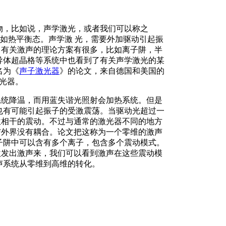
物，比如说，声学激光，或者我们可以称之
比如热平衡态。声学激 光，需要外加驱动引起振
，有关激声的理论方案有很多，比如离子阱，半
导体超晶格等系统中也看到了有关声学激光的某
名为《
声子激光器
》的论文，来自德国和美国的
激光器。
系统降温，而用蓝失谐光照射会加热系统。但是
也有可能引起振子的受激震荡。当驱动光超过一
位相干的震动。不过与通常的激光器不同的地方
与外界没有耦合。论文把这称为一个零维的激声
子阱中可以含有多个离子，包含多个震动模式。
激发出激声来，我们可以看到激声在这些震动模
声系统从零维到高维的转化。