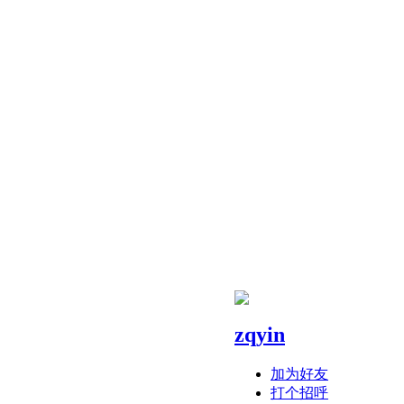
zqyin
加为好友
打个招呼