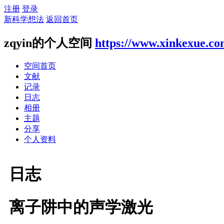
注册
登录
新科学想法
返回首页
zqyin的个人空间
https://www.xinkexue.co
空间首页
文献
记录
日志
相册
主题
分享
个人资料
日志
离子阱中的声学激光