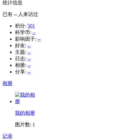
统计信息
已有
--
人来访过
积分:
501
科学币:
--
影响因子:
--
好友:
--
主题:
--
日志:
--
相册:
--
分享:
--
相册
我的相册
图片数: 1
记录