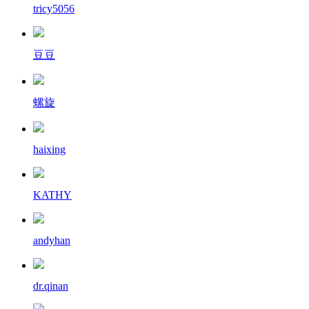
tricy5056
豆豆
螺旋
haixing
KATHY
andyhan
dr.qinan