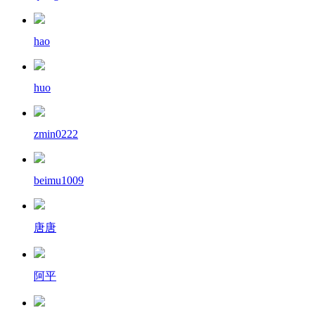
hao
huo
zmin0222
beimu1009
唐唐
阿平