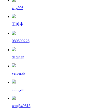
zqy806
王关中
080500226
dr.qinan
yelverxk
auliuym
wmj840613