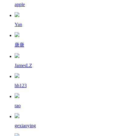
apple
Yan
唐唐
JamesLZ
hh123
rao
gexiaoying