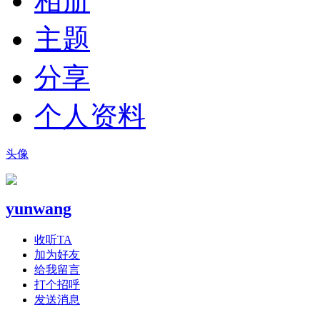
相册
主题
分享
个人资料
头像
yunwang
收听TA
加为好友
给我留言
打个招呼
发送消息