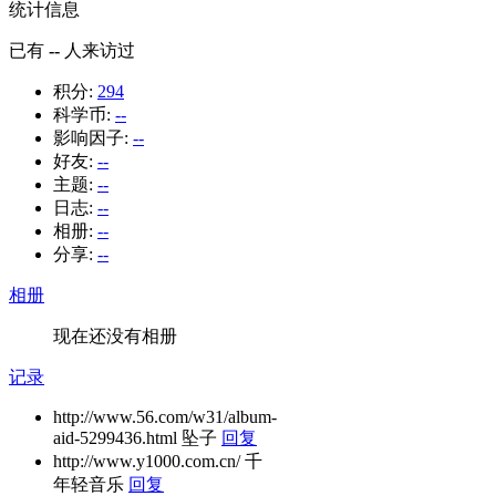
统计信息
已有
--
人来访过
积分:
294
科学币:
--
影响因子:
--
好友:
--
主题:
--
日志:
--
相册:
--
分享:
--
相册
现在还没有相册
记录
http://www.56.com/w31/album-
aid-5299436.html 坠子
回复
http://www.y1000.com.cn/ 千
年轻音乐
回复